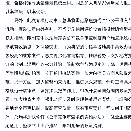
准、合格评定等质量要素集成应用。四是加大典型案例曝光力度
以案释法、以案促治。
另外，此次专项行动中，总局将重点聚焦妨碍企业公平准入与
流动、资质认定内外有别、不当实施信用评价设置招投标隐性壁
权力排除、限制竞争执法与落实公平竞争审查制度两个维度系统
形成有效震慑。对问题突出、行为典型的，指导各地集中高效办
级较高的线索案件，总局将强化靠前指导、挂牌督办，支持地方
订的《制止滥用行政权力排除、限制竞争行为规定》，综合运用
等手段加强硬约束。公开通报执法案件，加大向有关方面风险提
范。另一方面，加大监督约束力度，推进源头规范。针对重点高
格规范开展审查，发挥源头把关作用。组织开展全国范围内政策
题，加大抽查力度、强化监督，及时发现并清理违背统一市场和
各地健全审查机制、提高审查质量、压实审查责任，坚决纠正“应审
外，总局将加快修订《公平竞争审查条例实施办法》，健全重要
定适用，坚决防止出台排除、限制竞争的政策措施。