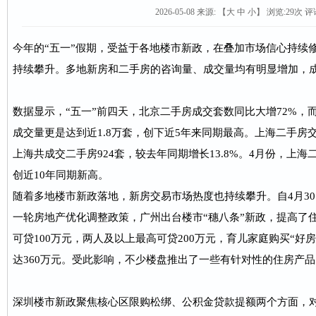
2026-05-08 来源:
【
大
中
小
】 浏览:
29
次 评
今年的“五一”假期，受益于各地楼市新政，在叠加市场信心持续
持续攀升。多地新房和二手房的咨询量、成交量均有明显增加，
数据显示，“五一”前四天，北京二手房成交套数同比大增72%，
成交量更是达到近1.8万套，创下近5年来同期最高。上海二手房
上海共成交二手房924套，较去年同期增长13.8%。4月份，上海二
创近10年同期新高。
随着多地楼市新政落地，新房交易市场热度也持续攀升。自4月3
一轮房地产优化调整政策，广州出台楼市“穗八条”新政，提高了
可贷100万元，两人及以上最高可贷200万元，育儿家庭购买“好
达360万元。受此影响，不少楼盘推出了一些有针对性的住房产品
深圳楼市新政聚焦核心区限购松绑、公积金贷款提额两个方面，