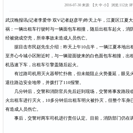
2016-07-30 来源:
【
大
中
小
】 浏览:
112
次 评
武汉晚报讯(记者李爱华 双V记者赵彦平)昨天上午，江夏区江夏
祸：一辆出租车行驶时与一辆面包车相撞，随后出租车起火，消
经被烧成空壳，所幸事故未造成人员伤亡。
据目击市民赵先生介绍：昨天上午10点半，一辆江夏本地出
至齐心今城小区附近时，与一辆迎面驶来的白色面包车相撞，出
机迅速下车，出租车引擎盖随后起火。
有过路司机用灭火器帮忙扑救，但未能阻止火势蔓延，眼见火
退往路边安全地带，并拨打了110报警。
几分钟后，交警和消防官兵先后赶到现场，交警将事发路段临
火出租车进行灭火，10多分钟后出租车明火被扑灭，但整个车身
有造成人员伤亡。
事后，交警对两车司机进行责任认定。目前，消防部门仍在调