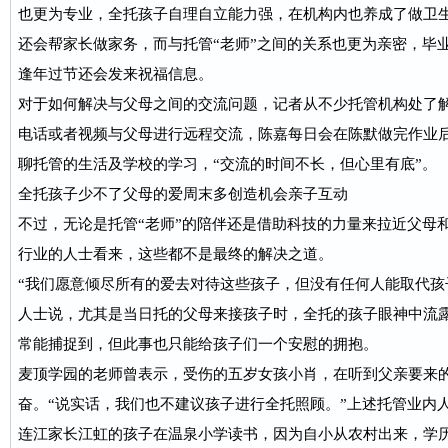
也更为专业，全托孩子自理自立能力强，在机构内也养成了做卫
还会帮家长做家务，而与托管“老师”之间的关系也更为亲密，毕
逢年过节还会发来祝福信息。
对于如何解决与父母之间的交流问题，记者从不少托管机构处了
电话或者视频与父母进行远程交流，陈嘉每日会在陈默做完作业
聊托管的生活及学校的学习，“交流的时间不长，但心里有底”。
全托孩子少不了父母的爱周末多创造机会亲子互动
不过，无论是托管“老师”的陪伴还是借助科技的力量来拉近父母
行业的人士看来，这些都不是最终的解决之道。
“我们愿意倾尽所有的爱去对待这些孩子，但没有任何人能取代孩
人士说，尤其是当日托的父母来接孩子时，全托的孩子眼神中流露
常能捕捉到，但此事也只能给孩子们一个安慰的拥抱。
麦顶学园的老师曾表示，受伤的五岁女孩小肖，在听到父亲要来
奋。“说实话，我们也不建议孩子进行全托照顾。”上述托管业内
连江家长江虹的孩子在温泉小学读书，因为自小从农村出来，学