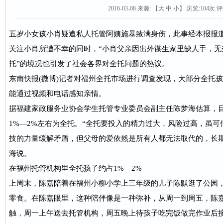
2016-03-08 来源:
【
大
中
小
】 浏览:
104
次 评
五岁小女孩小肖疑遭私人托管阿姨施暴致满身伤，此事经本报报
关注小肖所遭不幸的同时，“小肖父亲因出外谋生家里缺人手，无
托”的境况也引发了社会各界对全托问题的热议。
东南快报(微博)记者对福州全托市场进行调查发现，大部分全托孩
能通过视频和电话感知亲情。
据福建家政服务业协会学生托管专业委员会副主任陈梦海估算，
1%—2%左右为全托。“全托要投入的精力过大，风险过高，虽
技的力量缓解矛盾，但父母的爱依然是所有人都无法取代的，长期
海说。
在福州托管机构里全托孩子约占1%—2%
上周末，陈嘉陪着在福州小柳小学上三年级的儿子陈默逛了公园
零食。在陈嘉眼里，这种陪伴像是一种弥补，从周一到周五，陈
触，周一上午送去托管机构，周五晚上待孩子吃完饭做完作业后