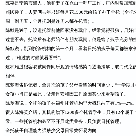
陈嘉是宁德霞浦人，他和妻子在仓山一鞋厂工作，厂内时常加班
照顾孙子，夫妻俩去年只好每月花1500元给孩子办了全托（全
周一到周五，全月托则是连周末都在托管）。
陈默是独子，没进托管前他回家没有玩伴，经常觉得孤独，只好
过意不去。托管后有老师陪伴有朋友玩闹，倒是给了孩子充分的
陈默说，刚到托管机构的第一个月，看着日托的孩子每天都被家
过，“难过的时候就看看书”。
这种难过很容易被同伴间乐观的情绪感染而逐渐消解，取而代之
相伴。
陈梦海告诉记者，全月托的孩子父母看望的时间更少，“一学期才
女孩小肖正是如此，父亲肖安和因工作原因甚少来看望孩子。
陈梦海说，全托的孩子在福州托管机构里大概只占了有1%—2%
责人陈海英介绍，其机构旗下1200多个托管学生，只有12个属
零。一些托管机构甚至不开展此类业务，只负责日托管理。
全托孩子自理能力强缺少父母日常关怀易内向