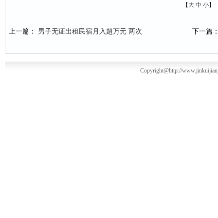
【
大
中
小
】
上一篇：
男子无证出租民宿月入超万元 两次
下一篇
Copyright@http://www.jinkuiji