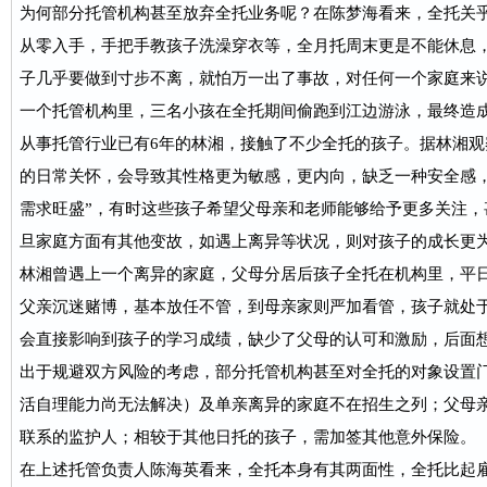
为何部分托管机构甚至放弃全托业务呢？在陈梦海看来，全托关
从零入手，手把手教孩子洗澡穿衣等，全月托周末更是不能休息，
子几乎要做到寸步不离，就怕万一出了事故，对任何一个家庭来说
一个托管机构里，三名小孩在全托期间偷跑到江边游泳，最终造
从事托管行业已有6年的林湘，接触了不少全托的孩子。据林湘
的日常关怀，会导致其性格更为敏感，更内向，缺乏一种安全感，
需求旺盛”，有时这些孩子希望父母亲和老师能够给予更多关注，
旦家庭方面有其他变故，如遇上离异等状况，则对孩子的成长更
林湘曾遇上一个离异的家庭，父母分居后孩子全托在机构里，平
父亲沉迷赌博，基本放任不管，到母亲家则严加看管，孩子就处
会直接影响到孩子的学习成绩，缺少了父母的认可和激励，后面
出于规避双方风险的考虑，部分托管机构甚至对全托的对象设置
活自理能力尚无法解决）及单亲离异的家庭不在招生之列；父母
联系的监护人；相较于其他日托的孩子，需加签其他意外保险。
在上述托管负责人陈海英看来，全托本身有其两面性，全托比起